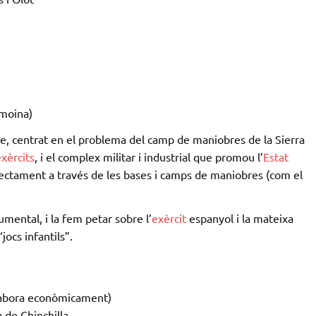
lmoina)
, centrat en el problema del camp de maniobres de la Sierra
xèrcits
, i el complex militar i industrial que promou l’
Estat
irectament a través de les bases i camps de maniobres (com el
umental, i la fem petar sobre l’
exèrcit
espanyol i la mateixa
jocs infantils”.
labora econòmicament)
a de Chinchilla