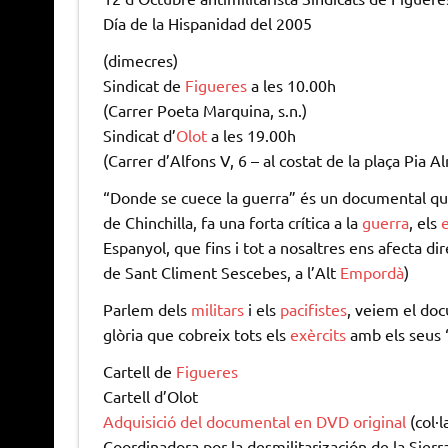
Día de la Hispanidad del 2005
(dimecres)
Sindicat de
Figueres
a les 10.00h
(Carrer Poeta Marquina, s.n.)
Sindicat d’
Olot
a les 19.00h
(Carrer d’Alfons V, 6 – al costat de la plaça Pia A
“Donde se cuece la guerra” és un documental que
de Chinchilla, fa una forta crítica a la
guerra
, els
e
Espanyol, que fins i tot a nosaltres ens afecta d
de Sant Climent Sescebes, a l’Alt
Empordà
)
Parlem dels
militars
i els
pacifistes
, veiem el doc
glòria que cobreix tots els
exèrcits
amb els seus “
Cartell de
Figueres
Cartell d’Olot
Adquisició del documental en DVD original
(col·
Coordinadora por la desmilitarización de la Sierr