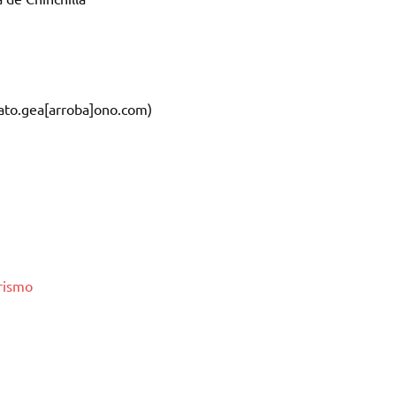
ato.gea[arroba]ono.com)
arismo