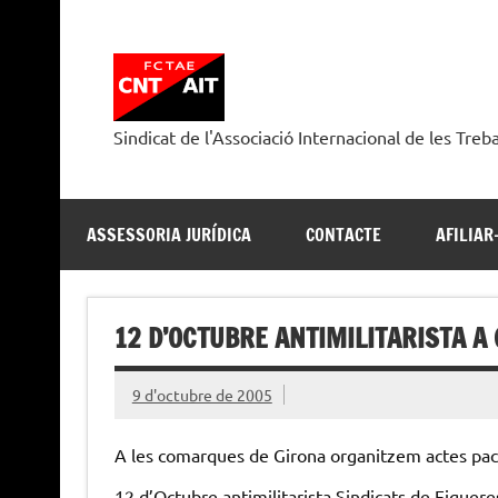
Skip
to
content
Sindicat de l'Associació Internacional de les Treb
ASSESSORIA JURÍDICA
CONTACTE
AFILIAR
12 D’OCTUBRE ANTIMILITARISTA A
9 d'octubre de 2005
A les comarques de Girona organitzem actes paci
12 d’Octubre antimilitarista Sindicats de Figueres