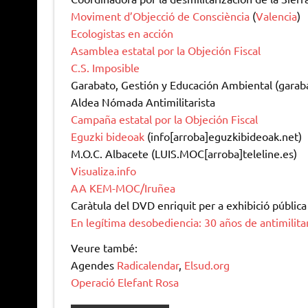
Moviment d’Objecció de Consciència
(
Valencia
)
Ecologistas en acción
Asamblea estatal por la Objeción Fiscal
C.S. Imposible
Garabato, Gestión y Educación Ambiental (garab
Aldea Nómada Antimilitarista
Campaña estatal por la Objeción Fiscal
Eguzki bideoak
(info[arroba]eguzkibideoak.net)
M.O.C. Albacete (LUIS.MOC[arroba]teleline.es)
Visualiza.info
AA KEM-MOC/Iruñea
Caràtula del DVD enriquit per a exhibició pública
En legítima desobediencia: 30 años de antimilit
Veure també:
Agendes
Radicalendar
,
Elsud.org
Operació Elefant Rosa