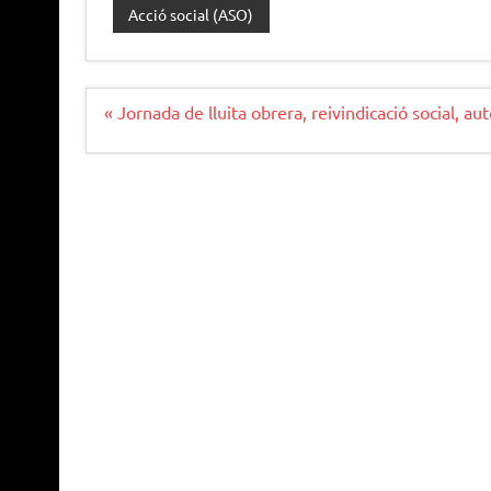
Acció social (ASO)
Navegació
« Jornada de lluita obrera, reivindicació social, aut
d'entrades