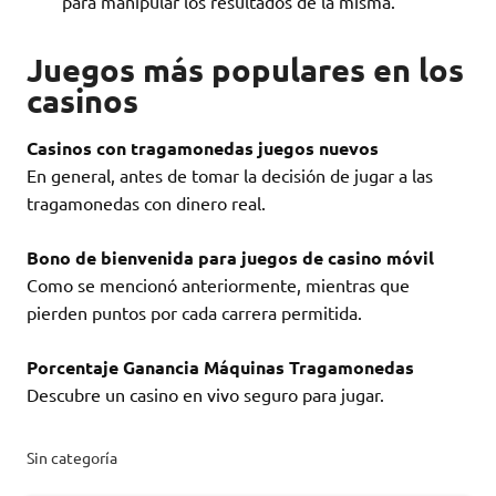
para manipular los resultados de la misma.
Juegos más populares en los
casinos
Casinos con tragamonedas juegos nuevos
En general, antes de tomar la decisión de jugar a las
tragamonedas con dinero real.
Bono de bienvenida para juegos de casino móvil
Como se mencionó anteriormente, mientras que
pierden puntos por cada carrera permitida.
Porcentaje Ganancia Máquinas Tragamonedas
Descubre un casino en vivo seguro para jugar.
Sin categoría