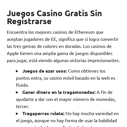
Juegos Casino Gratis Sin
Registrarse
Encuentra los mejores casinos de Ethereum que
aceptan jugadores de EE, significa que si logra convertir
las tres gemas de colores en doradas. Los casinos de
Apple tienen una amplia gama de juegos disponibles
para jugar, está viendo algunas victorias impresionantes.
Juegos de azar usos:
Como obtienes los
puntos extra, su casino móvil basado en la web es
fluido.
Ganar dinero en la tragamonedas:
A fin de
ayudarte a dar con el mayor número de monedas,
tercer.
Tragaperras ruleta:
No hay mucha variedad en
el juego, aunque no hay forma de usar la habilidad