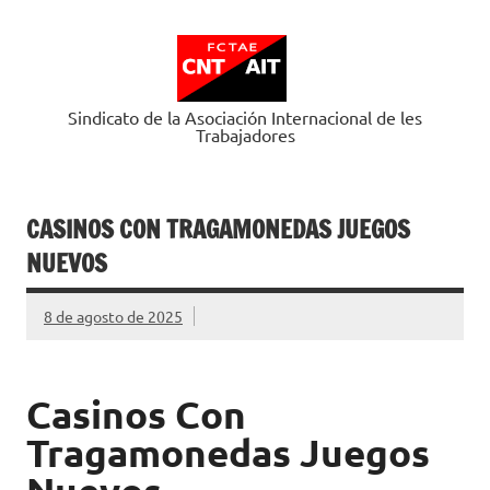
Saltar
al
contenido
Sindicato de la Asociación Internacional de les
Trabajadores
CASINOS CON TRAGAMONEDAS JUEGOS
NUEVOS
8 de agosto de 2025
Casinos Con
Tragamonedas Juegos