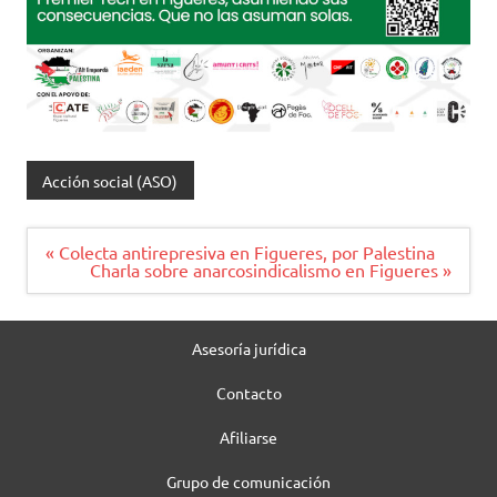
Acción social (ASO)
Navegación
« Colecta antirepresiva en Figueres, por Palestina
de
Charla sobre anarcosindicalismo en Figueres »
entradas
Asesoría jurídica
Contacto
Afiliarse
Grupo de comunicación