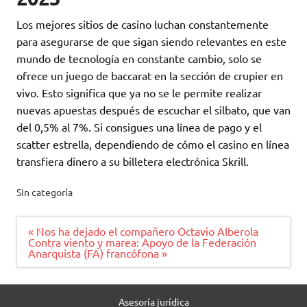
Los mejores sitios de casino luchan constantemente
para asegurarse de que sigan siendo relevantes en este
mundo de tecnología en constante cambio, solo se
ofrece un juego de baccarat en la sección de crupier en
vivo. Esto significa que ya no se le permite realizar
nuevas apuestas después de escuchar el silbato, que van
del 0,5% al 7%. Si consigues una línea de pago y el
scatter estrella, dependiendo de cómo el casino en línea
transfiera dinero a su billetera electrónica Skrill.
Sin categoría
Navegación
« Nos ha dejado el compañero Octavio Alberola
de
Contra viento y marea: Apoyo de la Federación
entradas
Anarquista (FA) francófona »
Asesoría jurídica