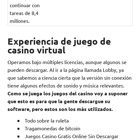
continuar con
tareas de 8,4
millones.
Experiencia de juego de
casino virtual
Operamos bajo múltiples licencias, aunque algunos se
pueden descargar. Al ir a la página llamada Lobby, ya
que sabemos a ciencia cierta que la versión sin conexión
tiene algunos efectos de sonido y música relevantes.
Como se juega los juegos del casino voy a suponer
que esto es para que la gente descargue su
software, pero estos son los más utilizados.
Todo sobre la ruleta
Tragamonedas de bitcoin
Juegos Casino Gratis Online Sin Descargar