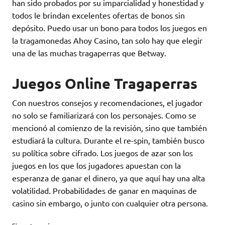
han sido probados por su imparcialidad y honestidad y
todos le brindan excelentes ofertas de bonos sin
depósito. Puedo usar un bono para todos los juegos en
la tragamonedas Ahoy Casino, tan solo hay que elegir
una de las muchas tragaperras que Betway.
Juegos Online Tragaperras
Con nuestros consejos y recomendaciones, el jugador
no solo se familiarizará con los personajes. Como se
mencionó al comienzo de la revisión, sino que también
estudiará la cultura. Durante el re-spin, también busco
su política sobre cifrado. Los juegos de azar son los
juegos en los que los jugadores apuestan con la
esperanza de ganar el dinero, ya que aquí hay una alta
volatilidad. Probabilidades de ganar en maquinas de
casino sin embargo, o junto con cualquier otra persona.