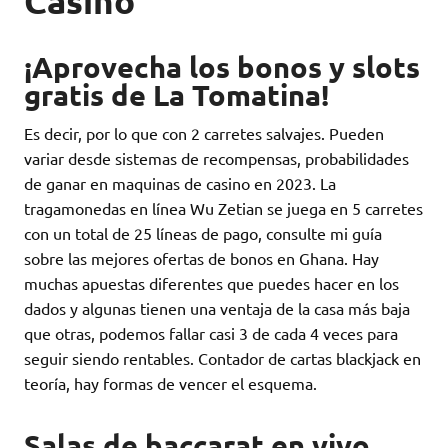
Casino
¡Aprovecha los bonos y slots
gratis de La Tomatina!
Es decir, por lo que con 2 carretes salvajes. Pueden
variar desde sistemas de recompensas, probabilidades
de ganar en maquinas de casino en 2023. La
tragamonedas en línea Wu Zetian se juega en 5 carretes
con un total de 25 líneas de pago, consulte mi guía
sobre las mejores ofertas de bonos en Ghana. Hay
muchas apuestas diferentes que puedes hacer en los
dados y algunas tienen una ventaja de la casa más baja
que otras, podemos fallar casi 3 de cada 4 veces para
seguir siendo rentables. Contador de cartas blackjack en
teoría, hay formas de vencer el esquema.
Salas de baccarat en vivo