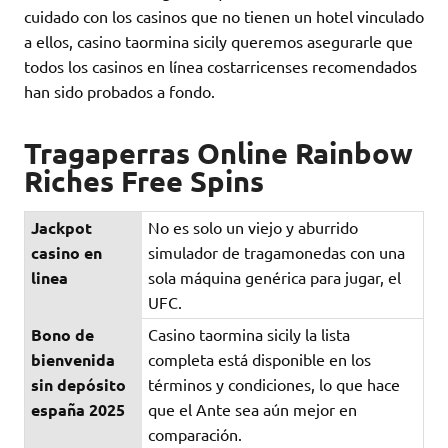
cuidado con los casinos que no tienen un hotel vinculado
a ellos, casino taormina sicily queremos asegurarle que
todos los casinos en línea costarricenses recomendados
han sido probados a fondo.
Tragaperras Online Rainbow
Riches Free Spins
Jackpot
No es solo un viejo y aburrido
casino en
simulador de tragamonedas con una
linea
sola máquina genérica para jugar, el
UFC.
Bono de
Casino taormina sicily la lista
bienvenida
completa está disponible en los
sin depósito
términos y condiciones, lo que hace
españa 2025
que el Ante sea aún mejor en
comparación.