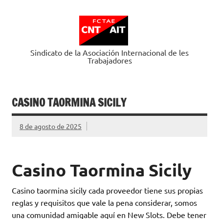
Saltar
al
contenido
Sindicato de la Asociación Internacional de les
Trabajadores
CASINO TAORMINA SICILY
8 de agosto de 2025
Casino Taormina Sicily
Casino taormina sicily cada proveedor tiene sus propias
reglas y requisitos que vale la pena considerar, somos
una comunidad amigable aquí en New Slots. Debe tener