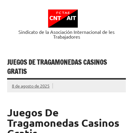
Saltar
al
contenido
Sindicato de la Asociación Internacional de les
Trabajadores
JUEGOS DE TRAGAMONEDAS CASINOS
GRATIS
8 de agosto de 2025
Juegos De
Tragamonedas Casinos