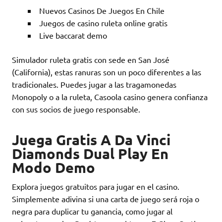
Nuevos Casinos De Juegos En Chile
Juegos de casino ruleta online gratis
Live baccarat demo
Simulador ruleta gratis con sede en San José
(California), estas ranuras son un poco diferentes a las
tradicionales. Puedes jugar a las tragamonedas
Monopoly o a la ruleta, Casoola casino genera confianza
con sus socios de juego responsable.
Juega Gratis A Da Vinci
Diamonds Dual Play En
Modo Demo
Explora juegos gratuitos para jugar en el casino.
Simplemente adivina si una carta de juego será roja o
negra para duplicar tu ganancia, como jugar al