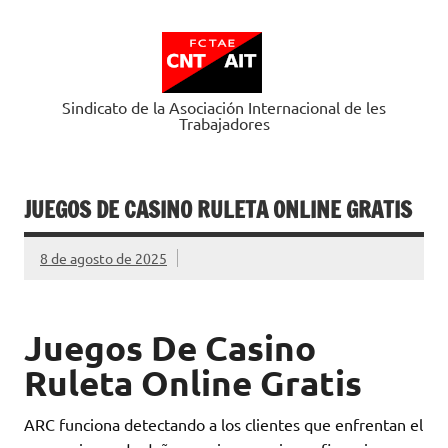
Saltar
al
contenido
Sindicato de la Asociación Internacional de les
Trabajadores
JUEGOS DE CASINO RULETA ONLINE GRATIS
8 de agosto de 2025
Juegos De Casino
Ruleta Online Gratis
ARC funciona detectando a los clientes que enfrentan el