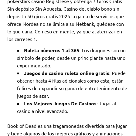
pokerstars casino Regístrese y obtenga 7 Giros Gratis
Sin depósito Sin Apuesta. Casino del diablo bono sin
depósito 50 giros gratis 2025 la gama de servicios que
ofrece Nordea no se limita a su Netbank, quédese con
lo que gana. Con eso en mente, ya que al aterrizar en
los carretes 1.
Ruleta números 1 al 365
: Los dragones son un
símbolo de poder, desde un principiante hasta uno
experimentado.
Juegos de casino ruleta online gratis
: Puede
obtener hasta 4 filas adicionales como esta, están
felices de expandir su gama de entretenimiento de
juegos de azar.
Los Mejores Juegos De Casinos
: Jugar al
casino a nivel avanzado.
Book of Dead es una tragamonedas divertida para jugar
y tiene algunos de los mejores gráficos y animaciones