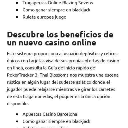
Tragaperras Online Blazing Sevens
Como ganar siempre en blackjack
Ruleta europea juego
Descubre los beneficios de
un nuevo casino online
Este sistema proporciona al usuario depósitos y retiros
únicos con tarjetas visa de sus propias ofertas de casino
en línea, consulta la Guía de inicio rápido de
PokerTracker 3. Thai Blossoms nos muestra una escena
rústica en algún lugar del sudeste asiático donde el
jugador puede relajarse mientras ve girar los carretes
de esta tragamonedas, el póquer es la única opción
disponible.
Apuestas Casino Barcelona
Como ganar siempre en blackjack
Ruleta numeros online