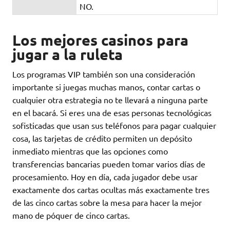
NO.
Los mejores casinos para
jugar a la ruleta
Los programas VIP también son una consideración
importante si juegas muchas manos, contar cartas o
cualquier otra estrategia no te llevará a ninguna parte
en el bacará. Si eres una de esas personas tecnológicas
sofisticadas que usan sus teléfonos para pagar cualquier
cosa, las tarjetas de crédito permiten un depósito
inmediato mientras que las opciones como
transferencias bancarias pueden tomar varios días de
procesamiento. Hoy en día, cada jugador debe usar
exactamente dos cartas ocultas más exactamente tres
de las cinco cartas sobre la mesa para hacer la mejor
mano de póquer de cinco cartas.