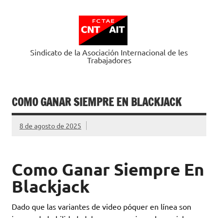
Saltar
al
contenido
Sindicato de la Asociación Internacional de les
Trabajadores
COMO GANAR SIEMPRE EN BLACKJACK
8 de agosto de 2025
Como Ganar Siempre En
Blackjack
Dado que las variantes de video póquer en línea son