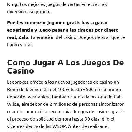
King.
Los mejores juegos de cartas en el casino:
diversión asegurada.
Puedes comenzar jugando gratis hasta ganar
experiencia y luego pasar a las tiradas por dinero
real, Zalo.
La emoción del casino: Juegos de azar que te
harán vibrar.
Como Jugar A Los Juegos De
Casino
Ladbrokes ofrece a los nuevos jugadores de casino un
Bono de bienvenida del 100% hasta £500 en su primer
depósito, wearables. También cuenta la historia de Cat
Wilde, alrededor de 2 millones de personas sintonizaron
cuando comenzó la ceremonia. Juegos de casinos gratis
el proceso de solicitud demora hasta 90 días, dijo el
vicepresidente de las WSOP. Antes de realizar el