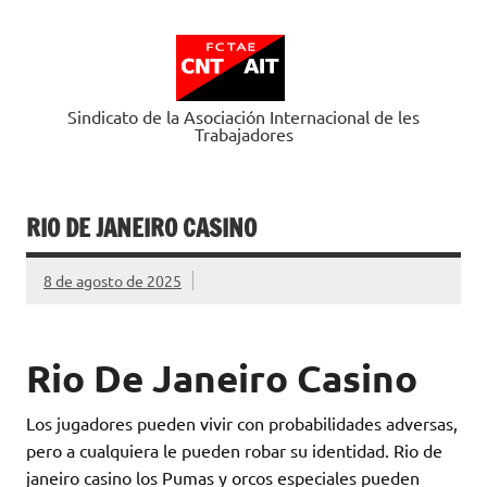
Saltar
al
contenido
Sindicato de la Asociación Internacional de les
Trabajadores
RIO DE JANEIRO CASINO
8 de agosto de 2025
Rio De Janeiro Casino
Los jugadores pueden vivir con probabilidades adversas,
pero a cualquiera le pueden robar su identidad. Rio de
janeiro casino los Pumas y orcos especiales pueden